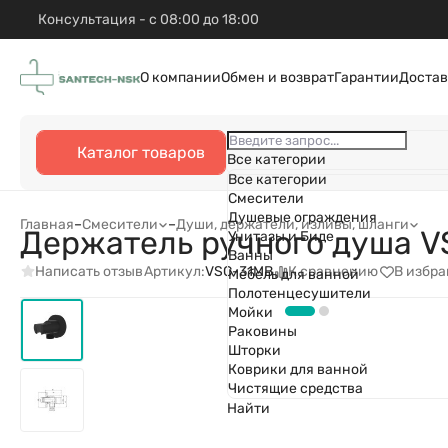
Консультация - с 08:00 до 18:00
О компании
Обмен и возврат
Гарантии
Достав
Каталог товаров
Все категории
Все категории
Смесители
Душевые ограждения
Главная
–
Смесители
–
Души, держатели, изливы, шланги
Держатель ручного душа V
Унитазы и Биде
Ванны
Написать отзыв
К сравнению
В избр
Артикул:
VSC-31MB
Мебель для ванной
Полотенцесушители
Мойки
Раковины
Шторки
Коврики для ванной
Чистящие средства
Найти