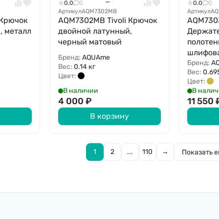
0.0
0
0.0
0
Артикул
AQM7302MB
Артикул
AQ
 Крючок
AQM7302MB Tivoli Крючок
AQM7303
, металл
двойной латунный,
Держате
черный матовый
полотен
шлифов
Бренд:
AQUAme
Бренд:
A
Вес:
0.14 кг
Вес:
0.69
Цвет:
Цвет:
В наличии
В нали
4 000
₽
11 550
В корзину
1
2
...
110
→
Показать 