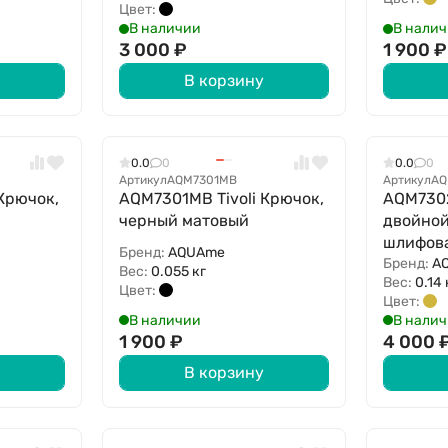
Цвет:
В наличии
В нали
3 000
₽
1 900
₽
В корзину
0.0
0
0.0
0
Артикул
AQM7301MB
Артикул
AQ
Крючок,
AQM7301MB Tivoli Крючок,
AQM7302
черный матовый
двойной
шлифов
Бренд:
AQUAme
Бренд:
A
Вес:
0.055 кг
Вес:
0.14 
Цвет:
Цвет:
В наличии
В нали
1 900
₽
4 000
В корзину