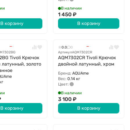
чии
В наличии
1 450
₽
В корзину
В корзину
0.0
0
M7302BG
Артикул
AQM7302CR
BG Tivoli Крючок
AQM7302CR Tivoli Крючок
 латунный, золото
двойной латунный, хром
анное
Бренд:
AQUAme
QUAme
Вес:
0.14 кг
кг
Цвет:
чии
В наличии
₽
3 100
₽
В корзину
В корзину