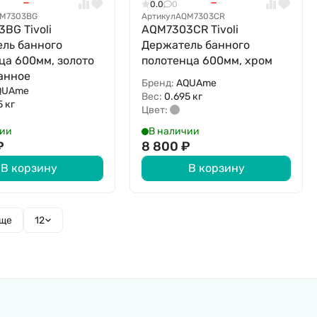
0.0
0
M7303BG
Артикул
AQM7303CR
BG Tivoli
AQM7303CR Tivoli
ль банного
Держатель банного
ца 600мм, золото
полотенца 600мм, хром
анное
Бренд:
AQUAme
QUAme
Вес:
0.695 кг
5 кг
Цвет:
чии
В наличии
₽
8 800
₽
В корзину
В корзину
еще
12