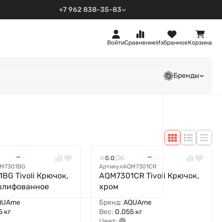
+7 962 838-35-83
Войти
Сравнение
Избранное
Корзина
Бренды
0.0
0
M7301BG
Артикул
AQM7301CR
BG Tivoli Крючок,
AQM7301CR Tivoli Крючок,
шлифованное
хром
QUAme
Бренд:
AQUAme
5 кг
Вес:
0.055 кг
Цвет: