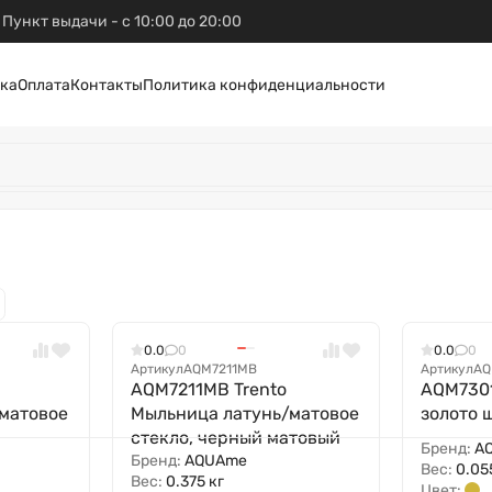
Пункт выдачи - с 10:00 до 20:00
ка
Оплата
Контакты
Политика конфиденциальности
0.0
0
0.0
0
Артикул
AQM7211MB
Артикул
AQ
AQM7211MB Trento
AQM7301
матовое
Мыльница латунь/матовое
золото 
стекло, черный матовый
Бренд:
A
Бренд:
AQUAme
Вес:
0.05
Вес:
0.375 кг
Цвет: