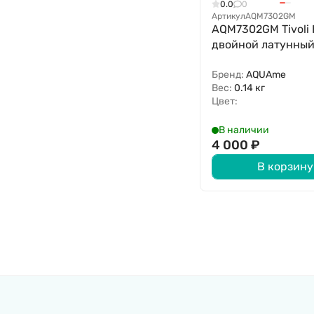
0.0
0
Артикул
AQM7302GM
AQM7302GM Tivoli
двойной латунный
Бренд:
AQUAme
Вес:
0.14 кг
Цвет:
В наличии
4 000
₽
В корзину