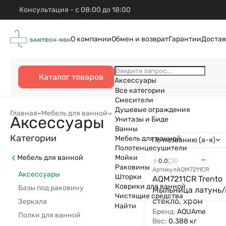
Консультация - с 08:00 до 18:00
О компании
Обмен и возврат
Гарантии
Достав
Каталог товаров
Аксессуары
Все категории
Смесители
Душевые ограждения
Главная
–
Мебель для ванной
Аксессуары
Унитазы и Биде
Ванны
Категории
Мебель для ванной
По названию (а-я)
Полотенцесушители
Мебель для ванной
Мойки
0.0
0
Раковины
Артикул
AQM7211CR
Аксессуары
Шторки
AQM7211CR Trento
Коврики для ванной
Базы под раковину
Мыльница латунь/
Чистящие средства
стекло, хром
Зеркала
Найти
Бренд:
AQUAme
Полки для ванной
Вес:
0.388 кг