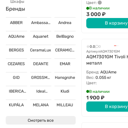
Шкафы
Цвет:
Бренды
В наличии
3 000
₽
ABBER
Ambassad
Andrea
В корзину
or
AQUAme
Aquanet
BelBagno
0.0
0
BERGES
CeramaLux
CERAMICA
Артикул
AQM7301GM
NOVA
AQM7301GM Tivoli 
металл
CEZARES
DEANTE
EMAR
Бренд:
AQUAme
Вес:
0.055 кг
GID
GROSSMA
Hansgrohe
N
Цвет:
IBERICA
Ideal
Kludi
В наличии
BLANCA
Standard
1 900
₽
KUPÁLA
MELANA
MILLEAU
В корзину
Смотреть все