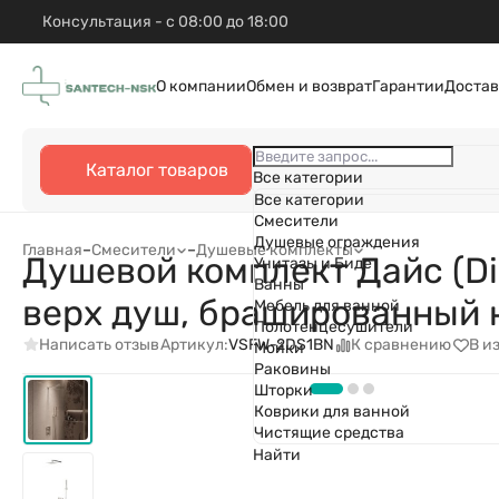
Консультация - с 08:00 до 18:00
О компании
Обмен и возврат
Гарантии
Достав
Каталог товаров
Все категории
Все категории
Смесители
Душевые ограждения
Главная
–
Смесители
–
Душевые комплекты
Душевой комплект Дайс (D
Унитазы и Биде
Ванны
верх душ, брашированный 
Мебель для ванной
Полотенцесушители
Написать отзыв
К сравнению
В и
Артикул:
VSFW-2DS1BN
Мойки
Раковины
Шторки
Коврики для ванной
Чистящие средства
Найти