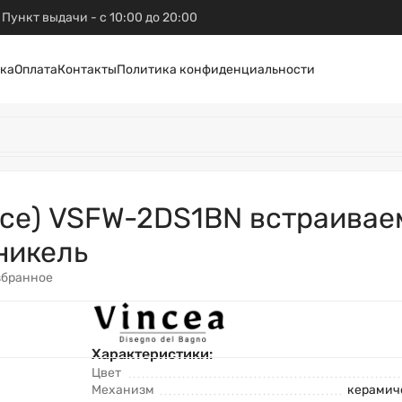
Пункт выдачи - с 10:00 до 20:00
ка
Оплата
Контакты
Политика конфиденциальности
ice) VSFW-2DS1BN встраивае
никель
збранное
Характеристики:
Цвет
Механизм
керамич