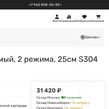
+7 962 838-35-83
Войти
Сравнение
Избранное
Корзина
Бренды
мый, 2 режима, 25см S304
31 420
₽
В наличии
Склад Москва:
Склад Новосибирск:
По запросу
еский картридж
Склад Белгород:
По запросу