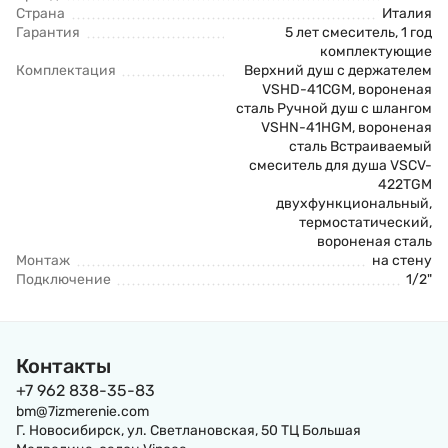
Страна
Италия
Гарантия
5 лет смеситель, 1 год
комплектующие
Комплектация
Верхний душ с держателем
VSHD-41CGM, вороненая
сталь Ручной душ с шлангом
VSHN-41HGM, вороненая
сталь Встраиваемый
смеситель для душа VSCV-
422TGM
двухфункциональный,
термостатический,
вороненая сталь
Монтаж
на стену
Подключение
1/2"
Контакты
+7 962 838-35-83
bm@7izmerenie.com
Г. Новосибирск, ул. Светлановская, 50 ТЦ Большая