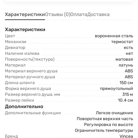
Характеристики
Отзывы (0)
Оплата
Доставка
Характеристики
Цвет
вороненная сталь
Механизм
термостат
Девиатор
есть
Наличие излива
нет
Поверхность(текстура)
матовая
Материал
латунь
Материал верхнего душа
ABS
Материал ручного душа
ABS
Длина шланга
150 см
Форма верхнего душа
прямоугольный
Размер верхнего душа, мм
315 м
Размер лейки
10.4 см
Дополнительно
Дополнительные функции
Легкое очищение
Поворотная верхняя часть
Регулировка по высоте
Ограничитель температуры
Бренд
Vincea