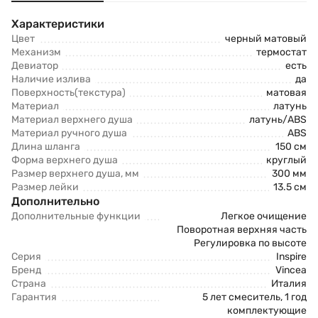
Характеристики
Цвет
черный матовый
Механизм
термостат
Девиатор
есть
Наличие излива
да
Поверхность(текстура)
матовая
Материал
латунь
Материал верхнего душа
латунь/ABS
Материал ручного душа
ABS
Длина шланга
150 см
Форма верхнего душа
круглый
Размер верхнего душа, мм
300 мм
Размер лейки
13.5 см
Дополнительно
Дополнительные функции
Легкое очищение
Поворотная верхняя часть
Регулировка по высоте
Серия
Inspire
Бренд
Vincea
Страна
Италия
Гарантия
5 лет смеситель, 1 год
комплектующие