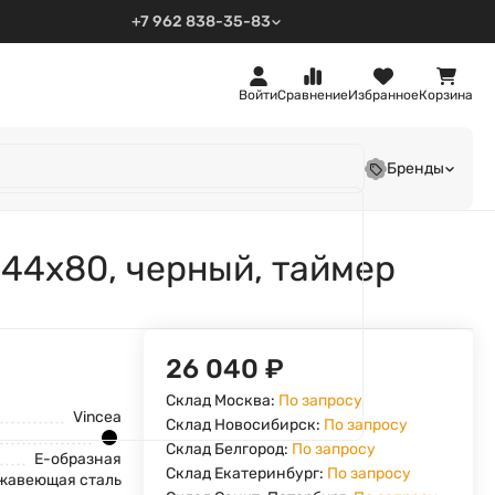
+7 962 838-35-83
Войти
Сравнение
Избранное
Корзина
Бренды
44х80, черный, таймер
26 040
₽
Склад Москва:
По запросу
Vincea
Склад Новосибирск:
По запросу
Склад Белгород:
По запросу
Е-образная
Склад Екатеринбург:
По запросу
жавеющая сталь