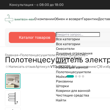
Консультация - с 08:00 до 18:00
О компании
Обмен и возврат
Гарантии
Достав
Каталог товаров
Все категории
Все категории
Смесители
Душевые ограждения
Главная
–
Полотенцесушители
–
Электрические
Полотенцесушитель электр
Унитазы и Биде
Ванны
Написать отзыв
К сравнению
В изб
Артикул:
VTD-1R2CBE
Мебель для ванной
Полотенцесушители
Мойки
Раковины
Шторки
Коврики для ванной
Чистящие средства
Найти