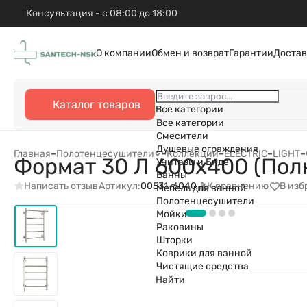
Консультация - с 08:00 до 18:00
О компании
Обмен и возврат
Гарантии
Достав
Каталог товаров
Все категории
Все категории
Смесители
Душевые ограждения
Главная
–
Полотенцесушители
–
Коллекции
–
ELECTRIC
–
LIGHT
–
Формат 30 Л 600х400 (Полк
Унитазы и Биде
Ванны
Написать отзыв
К сравнению
В изб
Артикул:
00531-6040
Мебель для ванной
Полотенцесушители
Мойки
Раковины
Шторки
Коврики для ванной
Чистящие средства
Найти