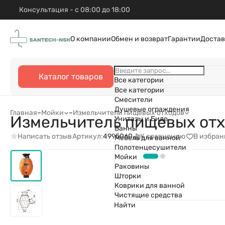
Консультация - с 08:00 до 18:00
О компании
Обмен и возврат
Гарантии
Достав
Каталог товаров
Все категории
Все категории
Смесители
Душевые ограждения
Главная
–
Мойки
–
Измельчители пищевых отходов
Измельчитель пищевых отхо
Унитазы и Биде
Ванны
Написать отзыв
К сравнению
В избран
Артикул:
4995060
Мебель для ванной
Полотенцесушители
Мойки
Раковины
Шторки
Коврики для ванной
Чистящие средства
Найти