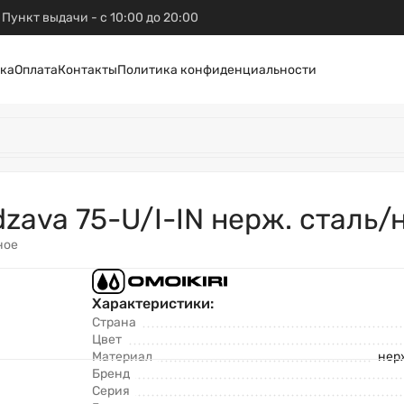
Пункт выдачи - с 10:00 до 20:00
ка
Оплата
Контакты
Политика конфиденциальности
adzava 75-U/I-IN нерж. стал
ное
Характеристики:
Страна
Цвет
Материал
нер
Бренд
Серия