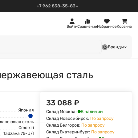
+7 962 838-35-83
Войти
Сравнение
Избранное
Корзина
Бренды
ь/нержавеющая сталь
33 088
₽
Япония
В наличии
Склад Москва:
Склад Новосибирск:
По запросу
жавеющая сталь
Склад Белгород:
По запросу
Omoikiri
Склад Екатеринбург:
По запросу
Tadzava 75-U/I