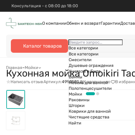
Консультация - с 08:00 до 18:00
О компании
Обмен и возврат
Гарантии
Достав
Каталог товаров
Все категории
Все категории
Смесители
Душевые ограждения
Главная
–
Мойки
Кухонная мойка Omoikiri T
Унитазы и Биде
Ванны
Написать отзыв
К сравнению
В избран
Артикул:
4993501
Мебель для ванной
Полотенцесушители
Мойки
Раковины
Шторки
Коврики для ванной
Чистящие средства
Найти