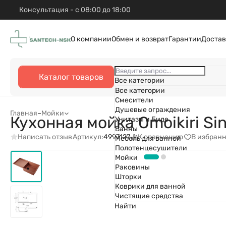
Консультация - с 08:00 до 18:00
О компании
Обмен и возврат
Гарантии
Достав
Каталог товаров
Все категории
Все категории
Смесители
Душевые ограждения
Главная
–
Мойки
Кухонная мойка Omoikiri Si
Унитазы и Биде
Ванны
Написать отзыв
К сравнению
В избран
Артикул:
4997127
Мебель для ванной
Полотенцесушители
Мойки
Раковины
Шторки
Коврики для ванной
Чистящие средства
Найти