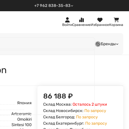
+7 962 838-35-83
Войти
Сравнение
Избранное
Корзина
Бренды
on
86 188
₽
Япония
Склад Москва:
Осталось 2 штуки
Склад Новосибирск:
По запросу
Artceramic
Склад Белгород:
По запросу
Omoikiri
Склад Екатеринбург:
По запросу
Sintesi 100