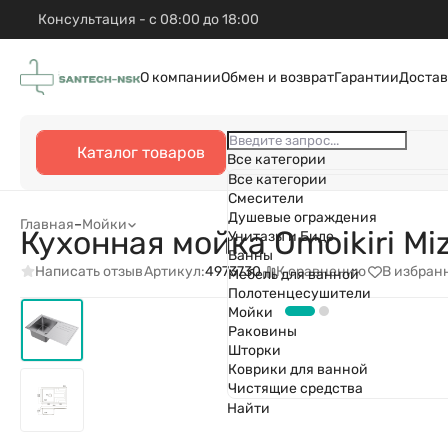
Консультация - с 08:00 до 18:00
О компании
Обмен и возврат
Гарантии
Достав
Каталог товаров
Все категории
Все категории
Смесители
Душевые ограждения
Главная
–
Мойки
Кухонная мойка Omoikiri M
Унитазы и Биде
Ванны
Написать отзыв
К сравнению
В избран
Артикул:
4973730
Мебель для ванной
Полотенцесушители
Мойки
Раковины
Шторки
Коврики для ванной
Чистящие средства
Найти