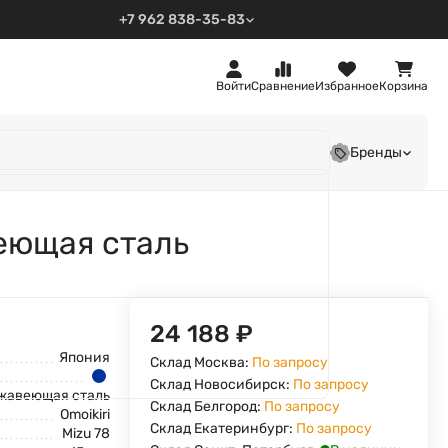
+7 962 838-35-83
Войти
Сравнение
Избранное
Корзина
Бренды
веющая сталь
24 188
₽
Япония
Склад Москва:
По запросу
Склад Новосибирск:
По запросу
жавеющая сталь
Склад Белгород:
По запросу
Omoikiri
Склад Екатеринбург:
По запросу
Mizu 78