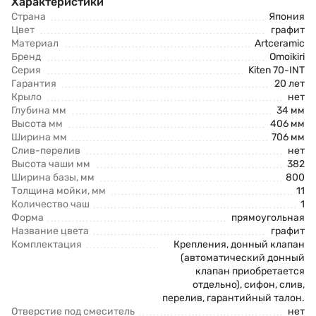
Характеристики
Страна
Япония
Цвет
графит
Материал
Artceramic
Бренд
Omoikiri
Серия
Kiten 70-INT
Гарантия
20 лет
Крыло
нет
Глубина мм
34 мм
Высота мм
406 мм
Ширина мм
706 мм
Слив-перелив
нет
Высота чаши мм
382
Ширина базы, мм
800
Толщина мойки, мм
11
Количество чаш
1
Форма
прямоугольная
Название цвета
графит
Комплектация
Крепления, донный клапан
(автоматический донный
клапан приобретается
отдельно), сифон, слив,
перелив, гарантийный талон.
Отверстие под смеситель
нет