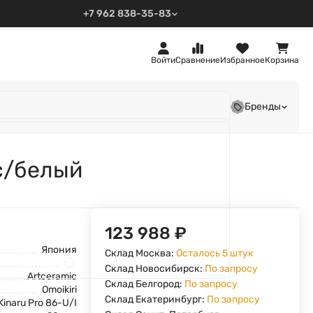
+7 962 838-35-83
Войти
Сравнение
Избранное
Корзина
Бренды
ic/белый
123 988
₽
Япония
Склад Москва:
Осталось 5 штук
Склад Новосибирск:
По запросу
Artceramic
Склад Белгород:
По запросу
Omoikiri
Склад Екатеринбург:
По запросу
Kinaru Pro 86-U/I