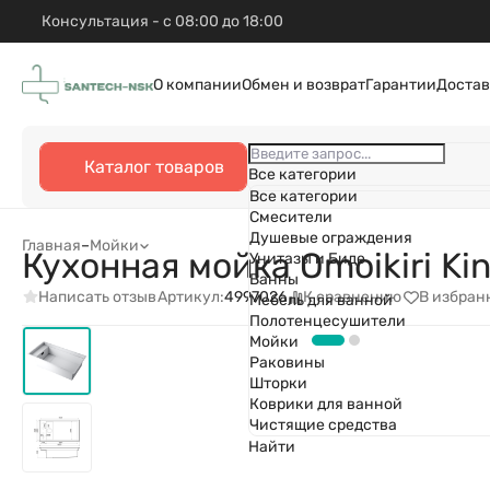
Консультация - с 08:00 до 18:00
О компании
Обмен и возврат
Гарантии
Достав
Каталог товаров
Все категории
Все категории
Смесители
Душевые ограждения
Главная
–
Мойки
Кухонная мойка Omoikiri Ki
Унитазы и Биде
Ванны
Написать отзыв
К сравнению
В избран
Артикул:
4997026
Мебель для ванной
Полотенцесушители
Мойки
Раковины
Шторки
Коврики для ванной
Чистящие средства
Найти