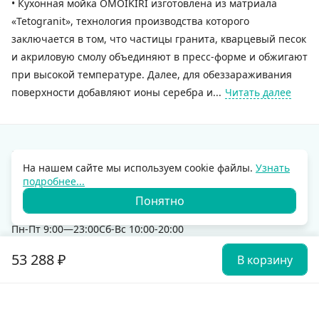
• Кухонная мойка OMOIKIRI изготовлена из матриала
«Tetogranit», технология производства которого
заключается в том, что частицы гранита, кварцевый песок
и акриловую смолу объединяют в пресс-форме и обжигают
при высокой температуре. Далее, для обеззараживания
поверхности добавляют ионы серебра и...
Читать далее
Контакты
На нашем сайте мы используем cookie файлы.
Узнать
+7 962 838-35-83
подробнее...
bm@7izmerenie.com
Понятно
Г. Новосибирск, ул. Светлановская, 50 ТЦ Большая
Медведица, салон Vincea
Пн-Пт 9:00—23:00Сб-Вс 10:00-20:00
53 288
₽
В корзину
Магазин
Для покупателей