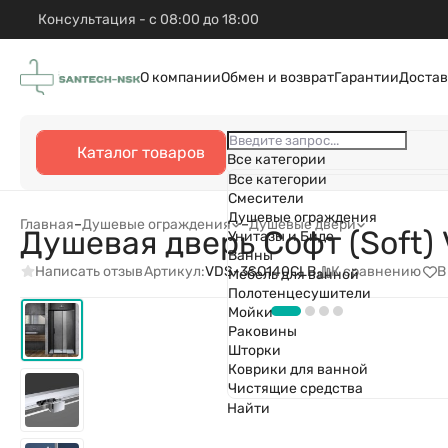
Консультация - с 08:00 до 18:00
О компании
Обмен и возврат
Гарантии
Достав
Каталог товаров
Все категории
Все категории
Смесители
Душевые ограждения
Главная
–
Душевые ограждения
–
Душевые двери
Душевая дверь Софт (Soft)
Унитазы и Биде
Ванны
Написать отзыв
К сравнению
В
Артикул:
VDS-3SO140CLB
Мебель для ванной
Полотенцесушители
Мойки
Раковины
Шторки
Коврики для ванной
Чистящие средства
Найти