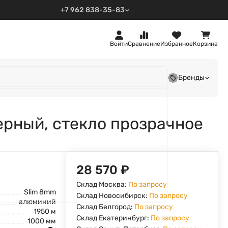
+7 962 838-35-83
Войти
Сравнение
Избранное
Корзина
Бренды
ерный, стекло прозрачное
28 570
₽
Склад Москва:
По запросу
Slim 8mm
Склад Новосибирск:
По запросу
алюминий
Склад Белгород:
По запросу
1950 м
Склад Екатеринбург:
По запросу
1000 мм