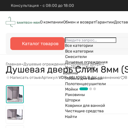
Консультация - с 08:00 до 18:00
О компании
Обмен и возврат
Гарантии
Достав
Каталог товаров
Все категории
Все категории
Смесители
Душевые ограждения
Главная
–
Душевые ограждения
–
Душевые двери
Душевая дверь Слим 8мм (
Унитазы и Биде
Ванны
Написать отзыв
К сравнению
В
Артикул:
VDP-4SL100CLB
Мебель для ванной
Полотенцесушители
Мойки
Раковины
Шторки
Коврики для ванной
Чистящие средства
Найти